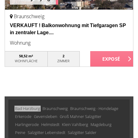
Braunschweig
VERKAUFT ! Balkonwohnung mit Tiefgaragen SP
in zentraler Lage....
Wohnung
58,52 m²
2
WOHNFLÄCHE
ZIMMER
Bad Harzburg
Braunschweig
Braunschweig - Hondelage
Erkerode
Gevensleben
Groß Mahner Salzgitter
Harlingerode
Helmstedt
Klein Vahlberg
Magdeburg
Peine
Salzgitter Lebenstedt
Salzgitter Salder