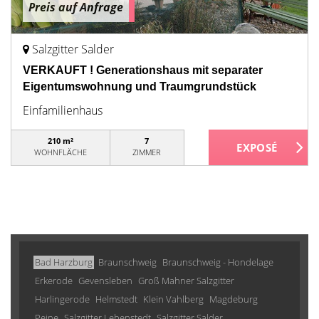
Preis auf Anfrage
Salzgitter Salder
VERKAUFT ! Generationshaus mit separater
Eigentumswohnung und Traumgrundstück
Einfamilienhaus
210 m²
7
WOHNFLÄCHE
ZIMMER
Bad Harzburg
Braunschweig
Braunschweig - Hondelage
Erkerode
Gevensleben
Groß Mahner Salzgitter
Harlingerode
Helmstedt
Klein Vahlberg
Magdeburg
Peine
Salzgitter Lebenstedt
Salzgitter Salder