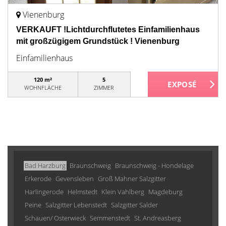
Vienenburg
VERKAUFT !Lichtdurchflutetes Einfamilienhaus
mit großzügigem Grundstück ! Vienenburg
Einfamilienhaus
120 m²
5
WOHNFLÄCHE
ZIMMER
Bad Harzburg
Braunschweig
Braunschweig - Hondelage
Erkerode
Gevensleben
Groß Mahner Salzgitter
Harlingerode
Helmstedt
Klein Vahlberg
Magdeburg
Peine
Salzgitter Lebenstedt
Salzgitter Salder
Schauen/ Osterwieck
Semmenstedt
St. Andreasberg