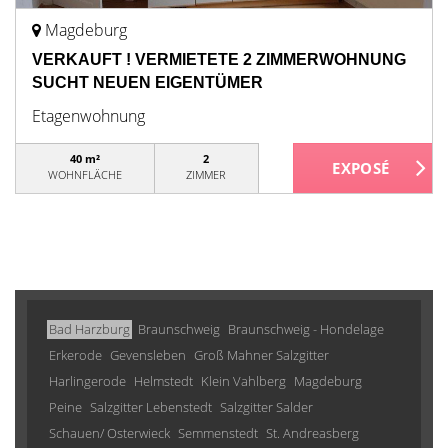
Magdeburg
VERKAUFT ! VERMIETETE 2 ZIMMERWOHNUNG
SUCHT NEUEN EIGENTÜMER
Etagenwohnung
40 m²
2
WOHNFLÄCHE
ZIMMER
Bad Harzburg
Braunschweig
Braunschweig - Hondelage
Erkerode
Gevensleben
Groß Mahner Salzgitter
Harlingerode
Helmstedt
Klein Vahlberg
Magdeburg
Peine
Salzgitter Lebenstedt
Salzgitter Salder
Schauen/ Osterwieck
Semmenstedt
St. Andreasberg