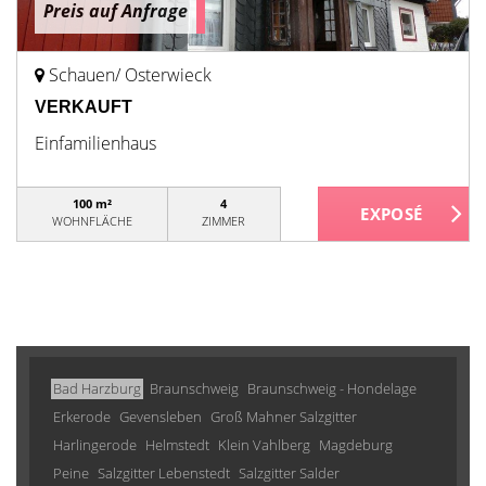
Preis auf Anfrage
Schauen/ Osterwieck
VERKAUFT
Einfamilienhaus
100 m²
4
WOHNFLÄCHE
ZIMMER
Bad Harzburg
Braunschweig
Braunschweig - Hondelage
Erkerode
Gevensleben
Groß Mahner Salzgitter
Harlingerode
Helmstedt
Klein Vahlberg
Magdeburg
Peine
Salzgitter Lebenstedt
Salzgitter Salder