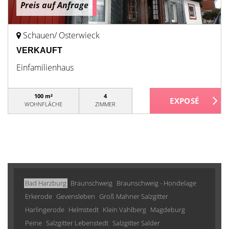
Preis auf Anfrage
Schauen/ Osterwieck
VERKAUFT
Einfamilienhaus
100 m²
4
WOHNFLÄCHE
ZIMMER
Bad Harzburg
Braunschweig
Braunschweig - Hondelage
Erkerode
Gevensleben
Groß Mahner Salzgitter
Harlingerode
Helmstedt
Klein Vahlberg
Magdeburg
Peine
Salzgitter Lebenstedt
Salzgitter Salder