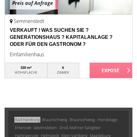
Preis auf Anfrage
Semmenstedt
VERKAUFT ! WAS SUCHEN SIE ?
GENERATIONSHAUS ? KAPITALANLAGE ?
ODER FÜR DEN GASTRONOM ?
Einfamilienhaus
320 m²
6
WOHNFLÄCHE
ZIMMER
Bad Harzburg
Braunschweig
Braunschweig - Hondelage
Erkerode
Gevensleben
Groß Mahner Salzgitter
Harlingerode
Helmstedt
Klein Vahlberg
Magdeburg