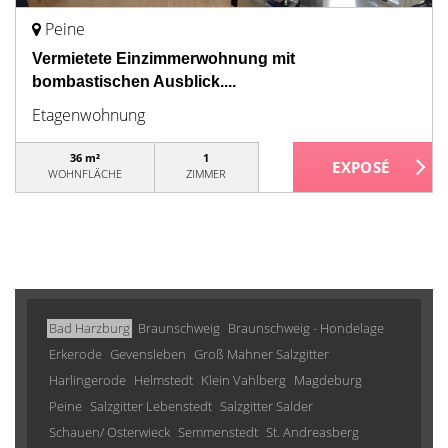
Peine
Vermietete Einzimmerwohnung mit
bombastischen Ausblick....
Etagenwohnung
36 m²
1
WOHNFLÄCHE
ZIMMER
Bad Harzburg
Braunschweig
Braunschweig - Hondelage
Erkerode
Gevensleben
Groß Mahner Salzgitter
Harlingerode
Helmstedt
Klein Vahlberg
Magdeburg
Peine
Salzgitter Lebenstedt
Salzgitter Salder
Schauen/ Osterwieck
Semmenstedt
St. Andreasberg