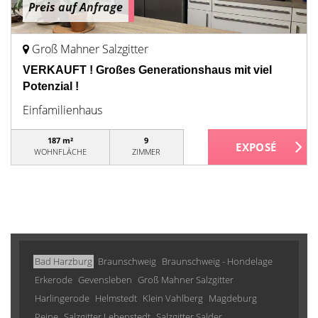
Preis auf Anfrage
Groß Mahner Salzgitter
VERKAUFT ! Großes Generationshaus mit viel
Potenzial !
Einfamilienhaus
187 m²
9
WOHNFLÄCHE
ZIMMER
Bad Harzburg
Braunschweig
Braunschweig - Hondelage
Erkerode
Gevensleben
Groß Mahner Salzgitter
Harlingerode
Helmstedt
Klein Vahlberg
Magdeburg
Peine
Salzgitter Lebenstedt
Salzgitter Salder