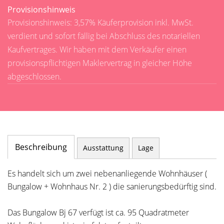
Provisionshinweis
Provisionshinweis: 3,57% Käuferprovision inkl. MwSt.
verdient und sofort fällig bei Abschluss des notariellen
Kaufvertrages. Wir haben mit dem Verkäufer einen
provisionspflichtigen Maklervertrag in gleicher Höhe
abgeschlossen.
Beschreibung
Ausstattung
Lage
Es handelt sich um zwei nebenanliegende Wohnhäuser (
Bungalow + Wohnhaus Nr. 2 ) die sanierungsbedürftig sind.
Das Bungalow Bj 67 verfügt ist ca. 95 Quadratmeter